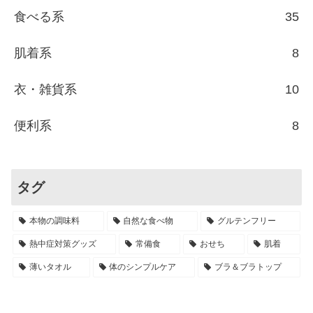
食べる系
35
肌着系
8
衣・雑貨系
10
便利系
8
タグ
本物の調味料
自然な食べ物
グルテンフリー
熱中症対策グッズ
常備食
おせち
肌着
薄いタオル
体のシンプルケア
ブラ＆ブラトップ