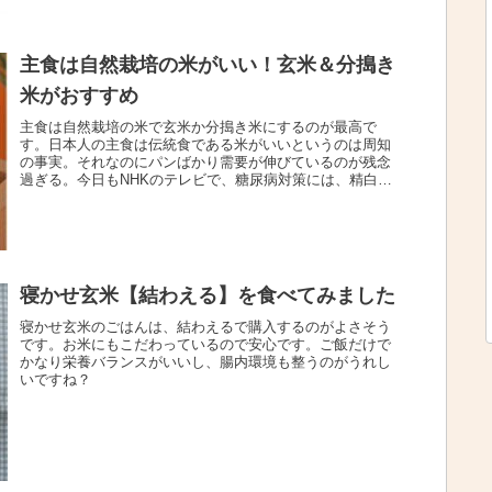
主食は自然栽培の米がいい！玄米＆分搗き
米がおすすめ
主食は自然栽培の米で玄米か分搗き米にするのが最高で
す。日本人の主食は伝統食である米がいいというのは周知
の事実。それなのにパンばかり需要が伸びているのが残念
過ぎる。今日もNHKのテレビで、糖尿病対策には、精白し
ない穀物を！と言っていた。結局自...
寝かせ玄米【結わえる】を食べてみました
寝かせ玄米のごはんは、結わえるで購入するのがよさそう
です。お米にもこだわっているので安心です。ご飯だけで
かなり栄養バランスがいいし、腸内環境も整うのがうれし
いですね？