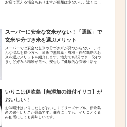
お店で買える場合もありますが種類は少ないし、近くにな
かったり。スーパーや米屋さんで...
スーパーに安全な玄米がない！「通販」で
玄米や分づき米を選ぶメリット
スーパーでは安全な玄米や分づき米が見つからない…。そ
んな悩みを持つ方へ、通販で無農薬・有機・自然栽培のお
米を選ぶメリットを紹介します。地方でも3分づき・5分づ
きなど好みの精米が選べ、安心して健康的な玄米生活を始
める方法がわかります。
いりこは伊吹島【無添加の銀付イリコ】が
おいしい！
お味噌汁はいりこだしがおいしくてリーズナブル。伊吹島
産の銀付いりこが最高です。佃煮にしても、イリコとくる
み佃煮にしても美味しいです。