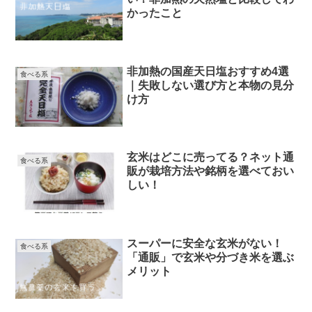
かったこと
非加熱の国産天日塩おすすめ4選
食べる系
｜失敗しない選び方と本物の見分
け方
玄米はどこに売ってる？ネット通
食べる系
販が栽培方法や銘柄を選べておい
しい！
スーパーに安全な玄米がない！
食べる系
「通販」で玄米や分づき米を選ぶ
メリット