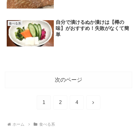
自分で漬けるぬか漬けは【樽の
食べる系
味】がおすすめ！失敗がなくて簡
単
次のページ
次
1
2
4
へ
ホーム
食べる系