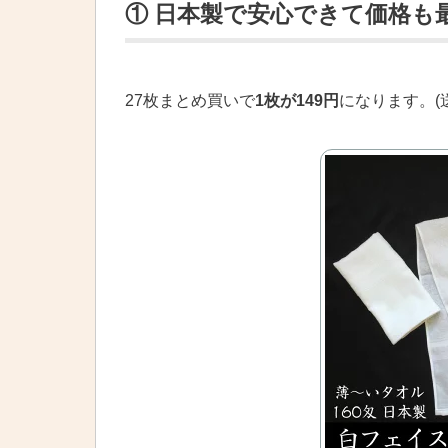
① 日本製で安心できて価格も
27枚まとめ買いで
1枚が149円
になります。(