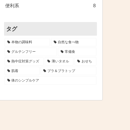
便利系
8
タグ
本物の調味料
自然な食べ物
グルテンフリー
常備食
熱中症対策グッズ
薄いタオル
おせち
肌着
ブラ＆ブラトップ
体のシンプルケア