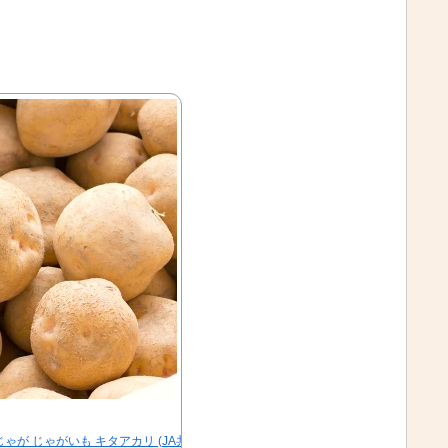
ゃが じゃがいも キタアカリ (JA共撰/M-LMサイズ…